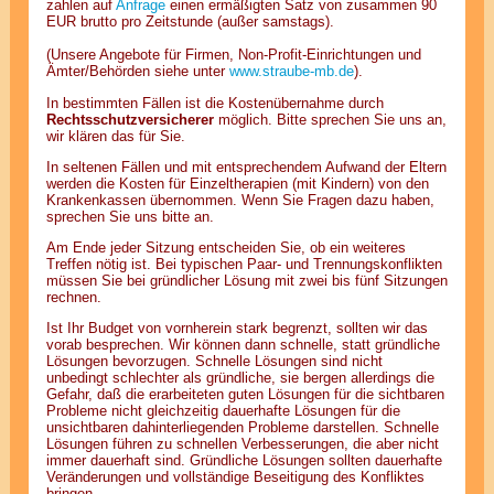
zahlen auf
Anfrage
einen ermäßigten Satz von zusammen 90
EUR brutto pro Zeitstunde (außer samstags).
(Unsere Angebote für Firmen, Non-Profit-Einrichtungen und
Ämter/Behörden siehe unter
www.straube-mb.de
).
In bestimmten Fällen ist die Kostenübernahme durch
Rechtsschutzversicherer
möglich. Bitte sprechen Sie uns an,
wir klären das für Sie.
In seltenen Fällen und mit entsprechendem Aufwand der Eltern
werden die Kosten für Einzeltherapien (mit Kindern) von den
Krankenkassen übernommen. Wenn Sie Fragen dazu haben,
sprechen Sie uns bitte an.
Am Ende jeder Sitzung entscheiden Sie, ob ein weiteres
Treffen nötig ist. Bei typischen Paar- und Trennungskonflikten
müssen Sie bei gründlicher Lösung mit zwei bis fünf Sitzungen
rechnen.
Ist Ihr Budget von vornherein stark begrenzt, sollten wir das
vorab besprechen. Wir können dann schnelle, statt gründliche
Lösungen bevorzugen. Schnelle Lösungen sind nicht
unbedingt schlechter als gründliche, sie bergen allerdings die
Gefahr, daß die erarbeiteten guten Lösungen für die sichtbaren
Probleme nicht gleichzeitig dauerhafte Lösungen für die
unsichtbaren dahinterliegenden Probleme darstellen. Schnelle
Lösungen führen zu schnellen Verbesserungen, die aber nicht
immer dauerhaft sind. Gründliche Lösungen sollten dauerhafte
Veränderungen und vollständige Beseitigung des Konfliktes
bringen.