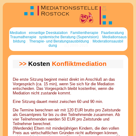
Mediation
Familientherapie
systemische Therapie
Media
tion
|
ein
sei
tige De
eska
la
tion
|
Fa
milien
thera
pie
|
Paar
be
ratung
|
Supervision
Mediationsausbildung
Trauma
thera
pie
|
sys
te
mische Be
ratung (Super
vi
sion)
|
Me
diations
aus
bil
dung
|
Therapie- und Be
ratungs
aus
bil
dung
|
Mo
dera
tions
aus
bil
dung
(c) 2000-2025
>>
Kosten
Konfliktmediation
Die erste Sitzung beginnt meist direkt im Anschluß an das
Vorgespräch (ca. 15 min), wenn Sie sich für die Mediation
entscheiden. Das Vorgespräch bleibt kostenfrei, wenn die
Mediation nicht zustande kommt.
Eine Sitzung dauert meist zwischen 60 und 90 min.
Die Termine berechnen wir mit 120 EUR brutto pro Zeitstunde
als Gesamtpreis für bis zu drei Teilnehmende zusammen. Ab
vier Teilnehmenden werden 50 EUR pro Zeitstunde und
Teilnehmer berechnet.
(Werdende) Eltern mit minderjährigen Kindern, die den vollen
Preis aus wirtschaftlichen Gründen nicht aufbringen können,