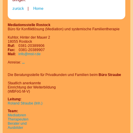
zurück
|
Home
Mediationsstelle Rostock
Büro für Konfliktlösung (Mediation) und systemische Familientherapie
Kuhtor, Hinter der Mauer 2
18055 Rostock
Ruf:
0381-20389906
Fax:
0381-20389907
Mail:
info@
mst-r.de
Anreise:
...
Die Beratungsstelle für Privatkunden und Familien beim
Büro Straube
Staatlich an
er
kann
te
Ein
rich
tung der Wei
ter
bil
dung
(WBFöG M-V)
Leitung:
Roland Straube (Inh.)
Team:
Mediatoren
Therapeuten
Berater und
Ausbilder