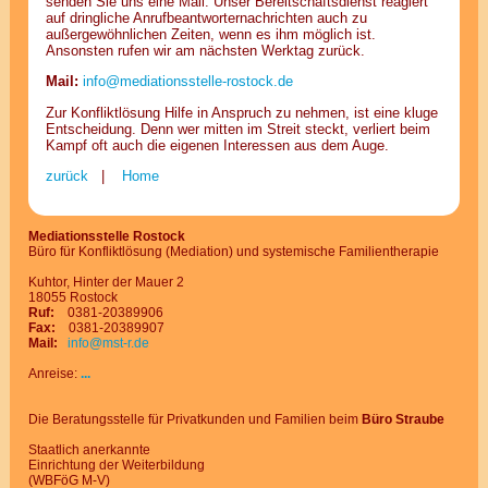
senden Sie uns eine Mail. Unser Bereitschaftsdienst reagiert
auf dringliche Anrufbeantworternachrichten auch zu
außergewöhnlichen Zeiten, wenn es ihm möglich ist.
Ansonsten rufen wir am nächsten Werktag zurück.
Mail:
info@
mediationsstelle-rostock.de
Zur Konfliktlösung Hilfe in Anspruch zu nehmen, ist eine kluge
Entscheidung. Denn wer mitten im Streit steckt, verliert beim
Kampf oft auch die eigenen Interessen aus dem Auge.
zurück
|
Home
Mediationsstelle Rostock
Büro für Konfliktlösung (Mediation) und systemische Familientherapie
Kuhtor, Hinter der Mauer 2
18055 Rostock
Ruf:
0381-20389906
Fax:
0381-20389907
Mail:
info@
mst-r.de
Anreise:
...
Die Beratungsstelle für Privatkunden und Familien beim
Büro Straube
Staatlich an
er
kann
te
Ein
rich
tung der Wei
ter
bil
dung
(WBFöG M-V)