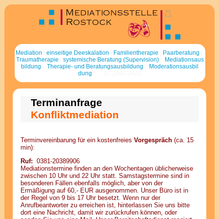
Mediation
Familientherapie
systemische Therapie
Supervision
Mediationsausbildung
Media
tion
|
ein
sei
tige De
eska
la
tion
|
Fa
milien
thera
pie
|
Paar
be
ratung
|
Trauma
thera
pie
|
sys
te
mische Be
ratung (Super
vi
sion)
|
Me
diations
aus
bil
dung
|
Therapie- und Be
ratungs
aus
bil
dung
|
Mo
dera
tions
aus
bil
dung
(c) 2000-2025
Terminanfrage
Konfliktmediation
Terminvereinbarung für ein kostenfreies
Vorgespräch
(ca. 15
min):
Ruf:
0381-20389906
Mediationstermine finden an den Wochentagen üblicherweise
zwischen 10 Uhr und 22 Uhr statt. Samstagstermine sind in
besonderen Fällen ebenfalls möglich, aber von der
Ermäßigung auf 60,- EUR ausgenommen. Unser Büro ist in
der Regel von 9 bis 17 Uhr besetzt. Wenn nur der
Anrufbeantworter zu erreichen ist, hinterlassen Sie uns bitte
dort eine Nachricht, damit wir zurückrufen können, oder