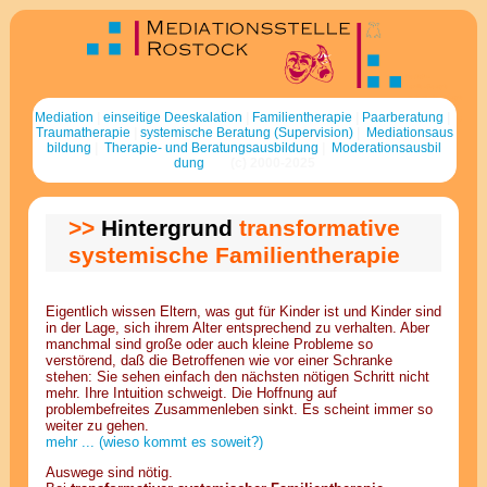
Mediation
Familientherapie
systemische Therapie
Supervision
Media
tion
|
ein
sei
tige De
eska
la
tion
|
Fa
milien
thera
pie
|
Paar
be
ratung
|
Mediationsausbildung
Trauma
thera
pie
|
sys
te
mische Be
ratung (Super
vi
sion)
|
Me
diations
aus
bil
dung
|
Therapie- und Be
ratungs
aus
bil
dung
|
Mo
dera
tions
aus
bil
dung
(c) 2000-2025
>>
Hintergrund
transformative
systemische Familientherapie
Eigentlich wissen Eltern, was gut für Kinder ist und Kinder sind
in der Lage, sich ihrem Alter entsprechend zu verhalten. Aber
manchmal sind große oder auch kleine Probleme so
verstörend, daß die Betroffenen wie vor einer Schranke
stehen: Sie sehen einfach den nächsten nötigen Schritt nicht
mehr. Ihre Intuition schweigt. Die Hoffnung auf
problembefreites Zusammenleben sinkt. Es scheint immer so
weiter zu gehen.
mehr ... (wieso kommt es soweit?)
Auswege sind nötig.